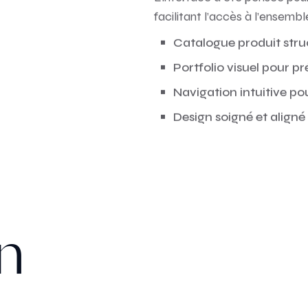
L’interface a été pensée pour o
facilitant l’accès à l’ensemb
Catalogue produit struc
Portfolio visuel pour pr
Navigation intuitive po
Design soigné et align
n