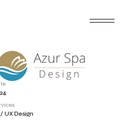
te
24
rvices
 / UX Design