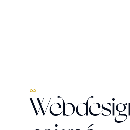
02
Webdesig