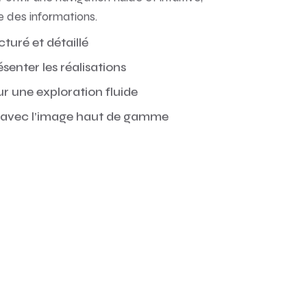
ffrir une navigation fluide et intuitive,
le des informations.
turé et détaillé
ésenter les réalisations
ur une exploration fluide
é avec l’image haut de gamme