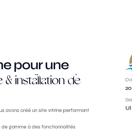
ine pour une
 & installation de
Da
20
Se
UI
 avons créé un site vitrine performant
ut de gamme à des fonctionnalités